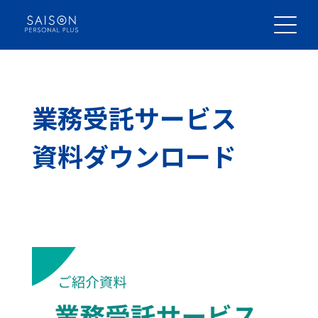
Skip
to
content
日本語
bahasa Indonesia
業務受託サービス
資料ダウンロード
代表メッセージ
企業理念
会社情報