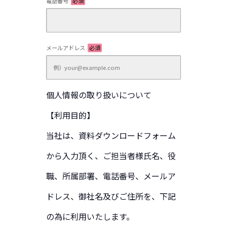
電話番号
必須
メールアドレス
必須
登録スタッフの方
お仕事をお探しの方へ
個人情報の取り扱いについて
【利用目的】
当社は、資料ダウンロードフォーム
スタッフの応募者数向上に効果的な「給
から入力頂く、ご担当者様氏名、役
与受取（前払い）サービス」
職、所属部署、電話番号、メールア
経費削減と業務効率化を実現する「振込
代行サービス」
ドレス、御社名及びご住所を、下記
の為に利用いたします。