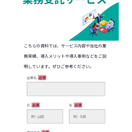
人材をお探しの方へ
人材派遣
人材紹介
こちらの資料では、サービス内容や当社の業
業務受託
務実績、導入メリットや導入事例などをご説
官公庁・自治体業務
明しています。ぜひご参考ください。
自社コールセンター
企業名
必須
海外人材サービス
氏
必須
名
必須
研修をお探しの方