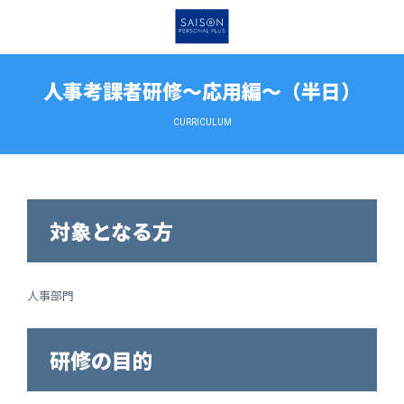
人事考課者研修～応用編～（半日）
CURRICULUM
対象となる方
人事部門
研修の目的