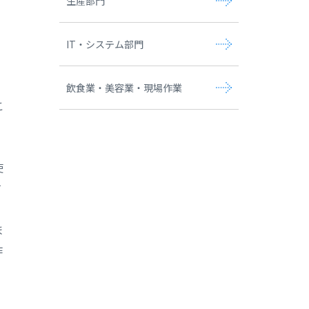
生産部門
IT・システム部門
飲食業・美容業・現場作業
こ
使
て
ま
作