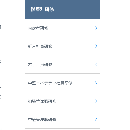
階層別研修
問
内定者研修
新入社員研修
き
少
若手社員研修
中堅・ベテラン社員研修
け
文
初級管理職研修
中級管理職研修