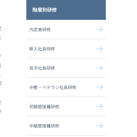
階層別研修
況
内定者研修
職
新入社員研修
ジ
術
若手社員研修
に
部
中堅・ベテラン社員研修
を
初級管理職研修
の
中級管理職研修