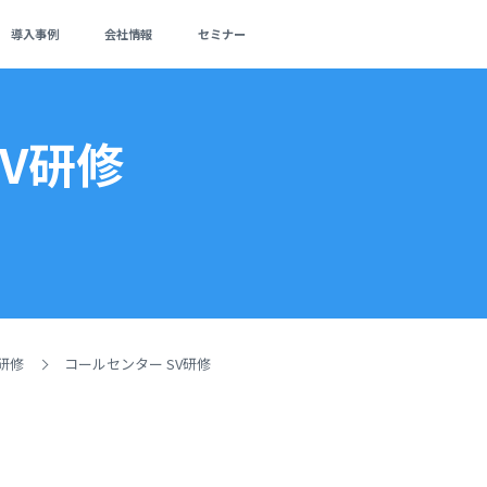
導入事例
会社情報
セミナー
V研修
研修
コールセンター SV研修