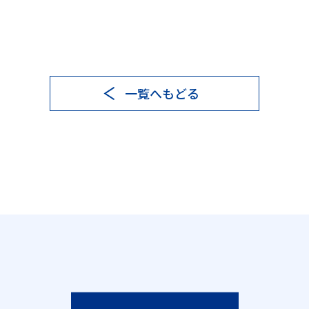
登録スタッフの方
一覧へもどる
お仕事をお探しの方へ
スタッフの応募者数向上に効果的な「給
与受取（前払い）サービス」
経費削減と業務効率化を実現する「振込
代行サービス」