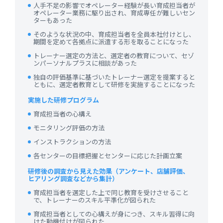
人手不足の影響でオペレーター経験が長い育成担当者が
オペレーター業務に駆り出され、育成専任が難しいセン
ターもあった
そのような状況の中、育成担当者を全員本社付けとし、
期間を定めて各拠点に派遣する形を取ることになった
トレーナー選定の方法と、選定者の教育について、セゾ
ンパーソナルプラスに相談があった
独自の評価基準に基づいたトレーナー選定を提案すると
ともに、選定者教育として研修を実施することになった
実施した研修プログラム
育成担当者の心構え
モニタリング評価の方法
インストラクションの方法
各センターの目標把握とセンターに応じた計画立案
研修後の調査から見えた効果（アンケート、店舗評価、
ヒアリング調査などから集計）
育成担当者を選定した上で同じ教育を受けさせること
で、トレーナーのスキル平準化が図られた
育成担当者としての心構えが身につき、スキル習得に向
けた動機付けが図られた