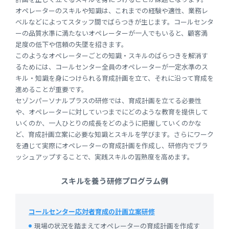
オペレーターのスキルや知識は、これまでの経験や適性、業務レ
ベルなどによってスタッフ間でばらつきが生じます。コールセンタ
ーの品質水準に満たないオペレーターが一人でもいると、顧客満
足度の低下や信頼の失墜を招きます。
このようなオペレーターごとの知識・スキルのばらつきを解消す
るためには、コールセンター全員のオペレーターが一定水準のス
キル・知識を身につけられる育成計画を立て、それに沿って育成を
進めることが重要です。
セゾンパーソナルプラスの研修では、育成計画を立てる必要性
や、オペレーターに対していつまでにどのような教育を提供して
いくのか、一人ひとりの成長をどのように把握していくのかな
ど、育成計画立案に必要な知識とスキルを学びます。さらにワーク
を通じて実際にオペレーターの育成計画を作成し、研修内でブラ
ッシュアップすることで、実践スキルの習熟度を高めます。
スキルを養う研修プログラム例
コールセンター応対者育成の計画立案研修
現場の状況を踏まえてオペレーターの育成計画を作成す