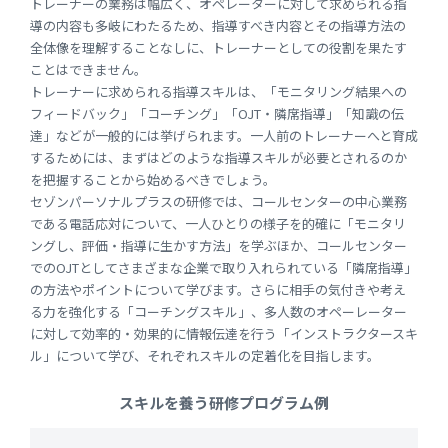
トレーナーの業務は幅広く、オペレーターに対して求められる指
導の内容も多岐にわたるため、指導すべき内容とその指導方法の
全体像を理解することなしに、トレーナーとしての役割を果たす
ことはできません。
トレーナーに求められる指導スキルは、「モニタリング結果への
フィードバック」「コーチング」「OJT・隣席指導」「知識の伝
達」などが一般的には挙げられます。一人前のトレーナーへと育成
するためには、まずはどのような指導スキルが必要とされるのか
を把握することから始めるべきでしょう。
セゾンパーソナルプラスの研修では、コールセンターの中心業務
である電話応対について、一人ひとりの様子を的確に「モニタリ
ングし、評価・指導に生かす方法」を学ぶほか、コールセンター
でのOJTとしてさまざまな企業で取り入れられている「隣席指導」
の方法やポイントについて学びます。さらに相手の気付きや考え
る力を強化する「コーチングスキル」、多人数のオペーレーター
に対して効率的・効果的に情報伝達を行う「インストラクタースキ
ル」について学び、それぞれスキルの定着化を目指します。
スキルを養う研修プログラム例