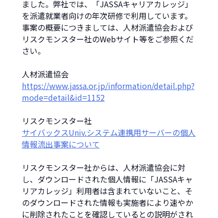
ました。弊社では、「JASSAキャリアカレッジ」
を派遣就業者向けの年次研修で利用しています。
事案の概要につきましては、人材派遣協会および
リスクモンスター社のWebサイト等をご参照くだ
さい。
登録スタッフの方
お仕事をお探しの方へ
人材派遣協会
https://www.jassa.or.jp/information/detail.php?
mode=detail&id=1152
リスクモンスター社
サイバックスUniv.システム連携用サーバーの個人
情報流出事案について
スタッフの応募者数向上に効果的な「給
与受取（前払い）サービス」
リスクモンスター社からは、人材派遣協会に対
経費削減と業務効率化を実現する「振込
し、ダウンロードされた個人情報に「JASSAキャ
代行サービス」
リアカレッジ」利用者は含まれていないこと、そ
のダウンロードされた情報も実施者により速やか
に削除されたことを確認しているとの説明がされ