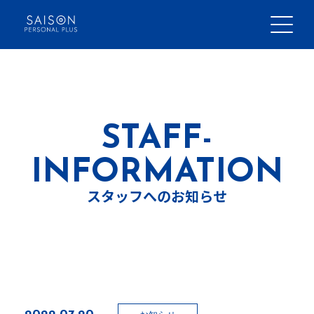
Skip
to
content
日本語
bahasa Indonesia
STAFF-
INFORMATION
スタッフへのお知らせ
代表メッセージ
企業理念
会社情報
2022-07-20