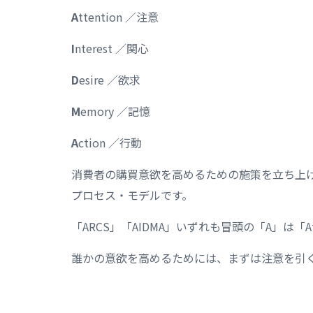
A
ttention ／注意
I
nterest ／関心
D
esire ／欲求
M
emory ／記憶
A
ction ／行動
消費者の購買意欲を高めるための施策を立ち上
プロセス・モデルです。
「ARCS」「AIDMA」いずれも冒頭の「A」は「At
誰かの意欲を高めるためには、まずは注意を引