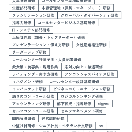
人事管理研修
コールセンター業務改善研修
生産部門研修
中級管理職（課長・マネージャー）研修
ファシリテーション研修
グローバル・ダイバーシティ研修
指導力研修
コールセンタービジネス基礎研修
IT・システム部門研修
上級管理職（部長・トップリーダー）研修
プレゼンテーション・伝え方研修
女性活躍推進研修
リーダーシップ研修
コールセンター呼量予測・人員配置研修
飲食業・美容業・現場作業
応対力向上・接遇研修
ライティング・書き方研修
アンコンシャスバイアス研修
マネジメント研修
コールセンター設計基礎研修
インバスケット研修
ビジネスコミュニケーション研修
怒りのコントロール研修
ロジカルシンキング研修
アカウンティング研修
部下育成・指導研修
eigyou
セルフコントロール研修
セルフマネジメント研修
問題解決研修
経営戦略研修
中堅社員研修・シニア社員・ベテラン社員研修
sv