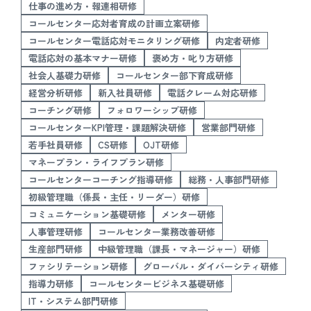
仕事の進め方・報連相研修
コールセンター応対者育成の計画立案研修
コールセンター電話応対モニタリング研修
内定者研修
電話応対の基本マナー研修
褒め方・叱り方研修
社会人基礎力研修
コールセンター部下育成研修
経営分析研修
新入社員研修
電話クレーム対応研修
コーチング研修
フォロワーシップ研修
コールセンターKPI管理・課題解決研修
営業部門研修
若手社員研修
CS研修
OJT研修
マネープラン・ライフプラン研修
コールセンターコーチング指導研修
総務・人事部門研修
初級管理職（係長・主任・リーダー）研修
コミュニケーション基礎研修
メンター研修
人事管理研修
コールセンター業務改善研修
生産部門研修
中級管理職（課長・マネージャー）研修
ファシリテーション研修
グローバル・ダイバーシティ研修
指導力研修
コールセンタービジネス基礎研修
IT・システム部門研修