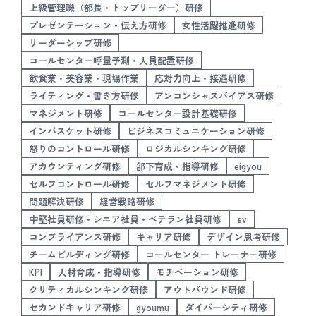
上級管理職（部長・トップリーダー）研修
プレゼンテーション・伝え方研修
女性活躍推進研修
リーダーシップ研修
コールセンター呼量予測・人員配置研修
飲食業・美容業・現場作業
応対力向上・接遇研修
ライティング・書き方研修
アンコンシャスバイアス研修
マネジメント研修
コールセンター設計基礎研修
インバスケット研修
ビジネスコミュニケーション研修
怒りのコントロール研修
ロジカルシンキング研修
アカウンティング研修
部下育成・指導研修
eigyou
セルフコントロール研修
セルフマネジメント研修
問題解決研修
経営戦略研修
中堅社員研修・シニア社員・ベテラン社員研修
sv
コンプライアンス研修
キャリア研修
デザイン思考研修
チームビルディング研修
コールセンター トレーナー研修
KPI
人材育成・指導研修
モチベーション研修
クリティカルシンキング研修
アウトバウンド研修
セカンドキャリア研修
gyoumu
ダイバーシティ研修