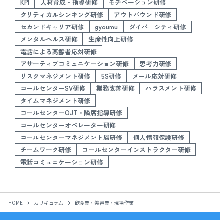
KPI
人材育成・指導研修
モチベーション研修
クリティカルシンキング研修
アウトバウンド研修
セカンドキャリア研修
gyoumu
ダイバーシティ研修
メンタルヘルス研修
生産性向上研修
電話による高齢者応対研修
アサーティブコミュニケーション研修
思考力研修
リスクマネジメント研修
5S研修
メール応対研修
コールセンターSV研修
業務改善研修
ハラスメント研修
タイムマネジメント研修
コールセンターOJT・隣席指導研修
コールセンターオペレーター研修
コールセンターマネジメント層研修
個人情報保護研修
チームワーク研修
コールセンターインストラクター研修
電話コミュニケーション研修
HOME
カリキュラム
飲食業・美容業・現場作業