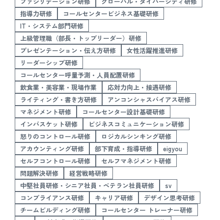
ファシリテーション研修
グローバル・ダイバーシティ研修
指導力研修
コールセンタービジネス基礎研修
IT・システム部門研修
上級管理職（部長・トップリーダー）研修
プレゼンテーション・伝え方研修
女性活躍推進研修
リーダーシップ研修
コールセンター呼量予測・人員配置研修
飲食業・美容業・現場作業
応対力向上・接遇研修
ライティング・書き方研修
アンコンシャスバイアス研修
マネジメント研修
コールセンター設計基礎研修
インバスケット研修
ビジネスコミュニケーション研修
怒りのコントロール研修
ロジカルシンキング研修
アカウンティング研修
部下育成・指導研修
eigyou
セルフコントロール研修
セルフマネジメント研修
問題解決研修
経営戦略研修
中堅社員研修・シニア社員・ベテラン社員研修
sv
コンプライアンス研修
キャリア研修
デザイン思考研修
チームビルディング研修
コールセンター トレーナー研修