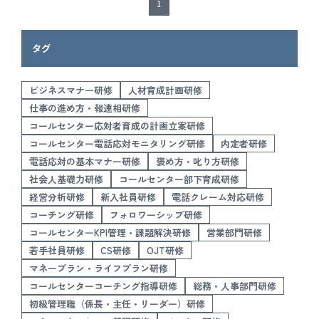
1
タグ
ビジネスマナー研修
人材育成計画研修
仕事の進め方・報連相研修
コールセンター応対者育成の計画立案研修
コールセンター電話応対モニタリング研修
内定者研修
電話応対の基本マナー研修
褒め方・叱り方研修
社会人基礎力研修
コールセンター部下育成研修
経営分析研修
新入社員研修
電話クレーム対応研修
コーチング研修
フォロワーシップ研修
コールセンターKPI管理・課題解決研修
営業部門研修
若手社員研修
CS研修
OJT研修
マネープラン・ライフプラン研修
コールセンターコーチング指導研修
総務・人事部門研修
初級管理職（係長・主任・リーダー）研修