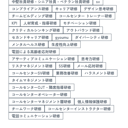
中堅社員研修・シニア社員・ベテラン社員研修
sv
コンプライアンス研修
キャリア研修
デザイン思考研修
チームビルディング研修
コールセンター トレーナー研修
KPI
人材育成・指導研修
モチベーション研修
クリティカルシンキング研修
アウトバウンド研修
セカンドキャリア研修
gyoumu
ダイバーシティ研修
メンタルヘルス研修
生産性向上研修
電話による高齢者応対研修
アサーティブコミュニケーション研修
思考力研修
リスクマネジメント研修
5S研修
メール応対研修
コールセンターSV研修
業務改善研修
ハラスメント研修
タイムマネジメント研修
コールセンターOJT・隣席指導研修
コールセンターオペレーター研修
コールセンターマネジメント層研修
個人情報保護研修
チームワーク研修
コールセンターインストラクター研修
電話コミュニケーション研修