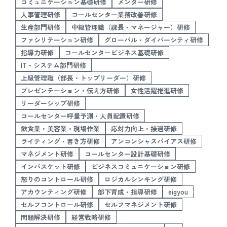
コミュニケーション基礎研修
メンター研修
人事管理研修
コールセンター業務改善研修
生産部門研修
中級管理職（課長・マネージャー）研修
ファシリテーション研修
グローバル・ダイバーシティ研修
指導力研修
コールセンタービジネス基礎研修
IT・システム部門研修
上級管理職（部長・トップリーダー）研修
プレゼンテーション・伝え方研修
女性活躍推進研修
リーダーシップ研修
コールセンター呼量予測・人員配置研修
飲食業・美容業・現場作業
応対力向上・接遇研修
ライティング・書き方研修
アンコンシャスバイアス研修
マネジメント研修
コールセンター設計基礎研修
インバスケット研修
ビジネスコミュニケーション研修
怒りのコントロール研修
ロジカルシンキング研修
アカウンティング研修
部下育成・指導研修
eigyou
セルフコントロール研修
セルフマネジメント研修
問題解決研修
経営戦略研修